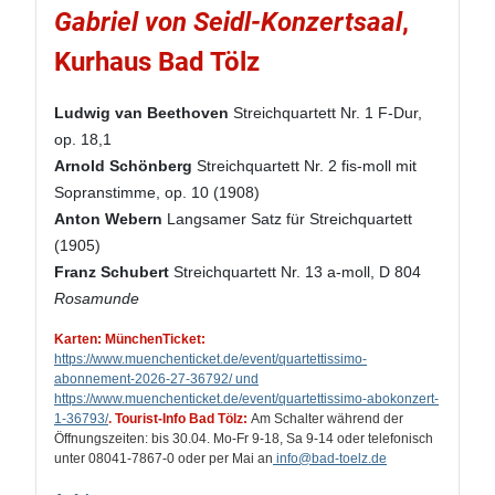
Gabriel von Seidl-Konzertsaal
,
Kurhaus Bad Tölz
Ludwig van Beethoven
Streichquartett Nr. 1 F-Dur,
op. 18,1
Arnold Schönberg
Streichquartett Nr. 2 fis-moll mit
Sopranstimme, op. 10 (1908)
Anton Webern
Langsamer Satz für Streichquartett
(1905)
Franz Schubert
Streichquartett Nr. 13 a-moll, D 804
Rosamunde
Karten: MünchenTicket:
https://www.muenchenticket.de/event/quartettissimo-
abonnement-2026-27-36792/ und
https://www.muenchenticket.de/event/quartettissimo-abokonzert-
1-36793/
.
Tourist-Info Bad Tölz:
Am Schalter während der
Öffnungszeiten: bis 30.04. Mo-Fr 9-18, Sa 9-14 oder telefonisch
unter 08041-7867-0 oder per Mai an
info
@bad-toelz.de