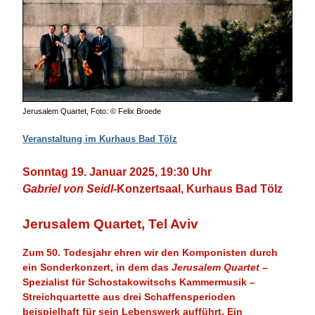
Jerusalem Quartet, Foto: © Felix Broede
Veranstaltung im Kurhaus Bad Tölz
Sonntag 19. Januar 2025, 19:30 Uhr
Gabriel von Seidl
-Konzertsaal, Kurhaus Bad Tölz
Jerusalem Quartet, Tel Aviv
Zum 50. Todesjahr ehren wir den Komponisten durch
ein Sonderkonzert, in dem das
Jerusalem Quartet
–
Spezialist für Schostakowitschs Kammermusik –
Streichquartette aus drei Schaffensperioden
beispielhaft für sein Lebenswerk aufführt. Ein