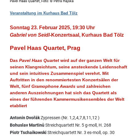
Pavel Haas Quartet, Foto: © Petra Hajska
Veranstaltung im Kurhaus Bad Tölz
Sonntag 23. Februar 2025, 19:30 Uhr
Gabriel von Seidl
-Konzertsaal, Kurhaus Bad Tölz
Pavel Haas Quartet, Prag
Das
Pavel Haas Quartet
wird auf der ganzen Welt für
seinen Klangreichtum, seine ansteckende Leidenschaft
und sein intuitives Zusammenspiel verehrt. Mit
Auftritten in den renommiertesten Konzertsälen der
Welt, fünf
Gramophone Awards
und zahlreichen
anderen Auszeichnungen hat sich das Quartett als
eines der führenden Kammermusikensembles der Welt
etabliert
Antonín Dvořák
Zypressen (Nr. 1,2,4,7,8,11,12 )
Bohuslav Martinů
Streichquartett Nr. 5 g-moll, H. 268
Piotr Tschaikowski
Streichquartett Nr. 3 es-moll, op. 30