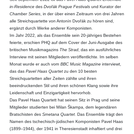
in-Residence
des
Dvořák Prague Festivals
und Kurator der
Chamber Series
, in der über einen Zeitraum von drei Jahren
alle Streichquartette von Antonín Dvořák zu hören sind,
ergänzt durch Werke anderer Komponisten.
Im Jahr 2022, als das Ensemble sein 20-jähriges Bestehen
feierte, erschien PHQ auf dem Cover der Juni-Ausgabe des
britischen Musikmagazins
The Strad
, das ein ausführliches
Interview mit seinen Mitgliedern veröffentlichte. Im selben
Monat wurde er auch vom
BBC Music Magazine
interviewt,
das das
Pavel Haas Quartet
zu den 10 besten
Streichquartetten aller Zeiten zählte und ihren
beeindruckenden Stil und ihren schönen Klang sowie ihre
Leidenschaft und Einzigartigkeit hervorhob.
Das Pavel Haas Quartett hat seinen Sitz in Prag und seine
Mitglieder studierten bei Milan Škampa, dem legendären
Bratschisten des
Smetana Quartet
. Das Ensemble trägt den
Namen des tschechisch-jüdischen Komponisten Pavel Haas
(1899–1944), der 1941 in Theresienstadt inhaftiert und drei