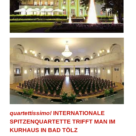
quartettissimo!
INTERNATIONALE
SPITZENQUARTETTE TRIFFT MAN IM
KURHAUS
IN BAD TÖLZ