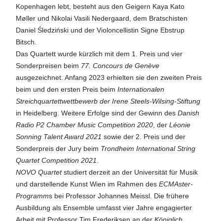
Kopenhagen lebt, besteht aus den Geigern Kaya Kato
Møller und Nikolai Vasili Nedergaard, dem Bratschisten
Daniel Śledziński und der Violoncellistin Signe Ebstrup
Bitsch.
Das Quartett wurde kürzlich mit dem 1. Preis und vier
Sonderpreisen beim
77. Concours de Genève
ausgezeichnet. Anfang 2023 erhielten sie den zweiten Preis
beim und den ersten Preis beim
Internationalen
Streichquartettwettbewerb der Irene Steels-Wilsing-Stiftung
in Heidelberg. Weitere Erfolge sind der Gewinn des
Danish
Radio P2 Chamber Music Competition 2020
, der
Léonie
Sonning Talent Award 2021
sowie der 2. Preis und der
Sonderpreis der Jury beim
Trondheim International String
Quartet Competition 2021
.
NOVO Quartet
studiert derzeit an der Universität für Musik
und darstellende Kunst Wien im Rahmen des
ECMAster-
Programm
s bei Professor Johannes Meissl. Die frühere
Ausbildung als Ensemble umfasst vier Jahre engagierter
Arbeit mit Professor Tim Frederiksen an der
Königlich