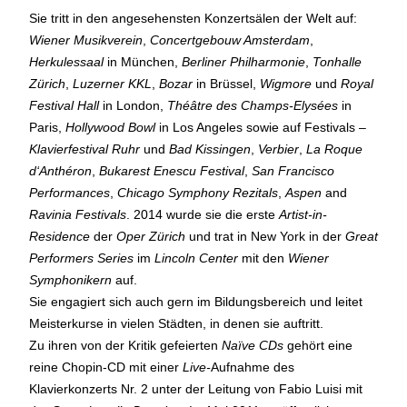
Sie tritt in den angesehensten Konzertsälen der Welt auf:
Wiener Musikverein
,
Concertgebouw Amsterdam
,
Herkulessaal
in München,
Berliner Philharmonie
,
Tonhalle
Zürich
,
Luzerner KKL
,
Bozar
in Brüssel,
Wigmore
und
Royal
Festival Hall
in London,
Théâtre des Champs-Elysées
in
Paris,
Hollywood Bowl
in Los Angeles sowie auf Festivals –
Klavierfestival Ruhr
und
Bad Kissingen
,
Verbier
,
La Roque
d‘Anthéron
,
Bukarest Enescu Festival
,
San Francisco
Performances
,
Chicago Symphony Rezitals
,
Aspen
and
Ravinia Festivals
. 2014 wurde sie die erste
Artist-in-
Residence
der
Oper Zürich
und trat in New York in der
Great
Performers Series
im
Lincoln Center
mit den
Wiener
Symphonikern
auf.
Sie engagiert sich auch gern im Bildungsbereich und leitet
Meisterkurse in vielen Städten, in denen sie auftritt.
Zu ihren von der Kritik gefeierten
Naïve CDs
gehört eine
reine Chopin-CD mit einer
Live-
Aufnahme des
Klavierkonzerts Nr. 2 unter der Leitung von Fabio Luisi mit