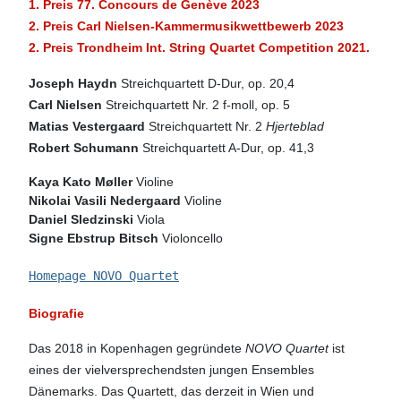
1. Preis 77. Concours de Genève 2023
2. Preis Carl Nielsen-Kammermusikwettbewerb 2023
2. Preis Trondheim Int. String Quartet Competition 2021.
Joseph Haydn
Streichquartett D-Dur, op. 20,4
Carl Nielsen
Streichquartett Nr. 2 f-moll, op. 5
Matias Vestergaard
Streichquartett Nr. 2
Hjerteblad
Robert Schumann
Streichquartett A-Dur, op. 41,3
Kaya Kato Møller 
Violine
Nikolai Vasili Nedergaard
 Violine
Daniel Sledzinski
 Viola
Signe Ebstrup Bitsch
Violoncello
Homepage NOVO Quartet
Biografie
Das 2018 in Kopenhagen gegründete
NOVO Quartet
ist
eines der vielversprechendsten jungen Ensembles
Dänemarks. Das Quartett, das derzeit in Wien und