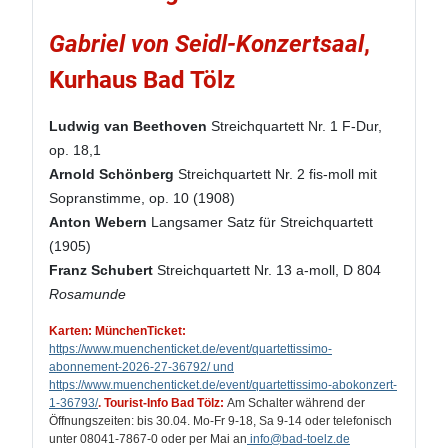
Gabriel von Seidl-Konzertsaal
,
Kurhaus Bad Tölz
Ludwig van Beethoven
Streichquartett Nr. 1 F-Dur,
op. 18,1
Arnold Schönberg
Streichquartett Nr. 2 fis-moll mit
Sopranstimme, op. 10 (1908)
Anton Webern
Langsamer Satz für Streichquartett
(1905)
Franz Schubert
Streichquartett Nr. 13 a-moll, D 804
Rosamunde
Karten: MünchenTicket:
https://www.muenchenticket.de/event/quartettissimo-
abonnement-2026-27-36792/ und
https://www.muenchenticket.de/event/quartettissimo-abokonzert-
1-36793/
.
Tourist-Info Bad Tölz:
Am Schalter während der
Öffnungszeiten: bis 30.04. Mo-Fr 9-18, Sa 9-14 oder telefonisch
unter 08041-7867-0 oder per Mai an
info
@bad-toelz.de