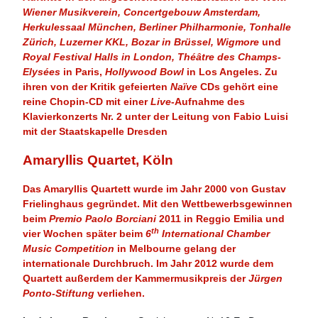
Wiener Musikverein, Concertgebouw Amsterdam,
Herkulessaal München, Berliner Philharmonie, Tonhalle
Zürich, Luzerner KKL, Bozar in Brüssel, Wigmore
und
Royal Festival Halls in London, Théâtre des Champs-
Elysées
in Paris,
Hollywood Bowl
in Los Angeles. Zu
ihren von der Kritik gefeierten
Naïve
CDs gehört eine
reine Chopin-CD mit einer
Live
-Aufnahme des
Klavierkonzerts Nr. 2 unter der Leitung von Fabio Luisi
mit der Staatskapelle Dresden
Amaryllis Quartet, Köln
Das Amaryllis Quartett wurde im Jahr 2000 von Gustav
Frielinghaus gegründet. Mit den Wettbewerbsgewinnen
beim
Premio Paolo Borciani
2011 in Reggio Emilia und
th
vier Wochen später beim
6
International Chamber
Music Competition
in Melbourne gelang der
internationale Durchbruch. Im Jahr 2012 wurde dem
Quartett außerdem der Kammermusikpreis der
Jürgen
Ponto-Stiftung
verliehen.