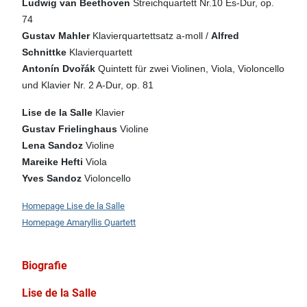
Ludwig van Beethoven
Streichquartett Nr.10 Es-Dur, op.
74
Gustav Mahler
Klavierquartettsatz a-moll /
Alfred
Schnittke
Klavierquartett
Antonín Dvořák
Quintett für zwei Violinen, Viola,
Violoncello
und Klavier Nr. 2 A-Dur, op. 81
Lise de la Salle
Klavier
Gustav Frielinghaus
Violine
Lena Sandoz
Violine
Mareike Hefti
Viola
Yves Sandoz
Violoncello
Homepage Lise de la Salle
Homepage Amaryllis Quartett
Biografie
Lise de la Salle