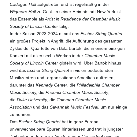
Cadogan Hall
aufgetreten und ist regelmäßig in der
Wigmore Hall
zu Gast. In seiner Heimatstadt New York ist
das Ensemble als
Artist in Residence der Chamber Music
Society of Lincoln Center
tätig.
In der Saison 2023-2024 nimmt das
Escher String Quartet
ein großes Projekt in Angriff: die Aufführung des gesamten
Zyklus der Quartette von Béla Bartók, die in einem einzigen
Konzert mit allen sechs Werken in der
Chamber Music
Society of Lincoln Center
gipfeln wird. Über Bartók hinaus
wird das
Escher String Quartet
in vielen bedeutenden
Musikzentren und -organisationen Amerikas auftreten,
darunter das
Kennedy Center
, die
Philadelphia Chamber
Music Societ
y, die
Phoenix Chamber Music Society
,
die
Duke University
, die
Coleman Chamber Music
Association
und das
Savannah Music Festival
, um nur einige
zu nennen.
Das
Escher String Quartet
hat in ganz Europa
unverwechselbare Spuren hinterlassen und trat in jüngster
Zeit unter anderem im
Amsterdamer Concertgebouw
, im