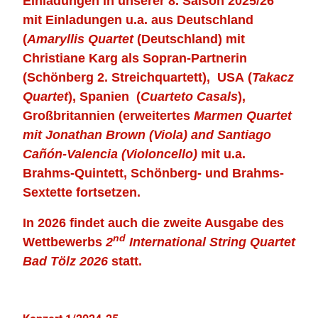
Einladungen in unserer 8. Saison 2025/26
mit Einladungen u.a. aus Deutschland
(
Amaryllis Quartet
(Deutschland) mit
Christiane Karg als Sopran-Partnerin
(Schönberg 2. Streichquartett),
USA
(
Takacz
Quartet
), Spanien (
Cuarteto Casals
),
Großbritannien (erweitertes
Marmen Quartet
mit Jonathan Brown (Viola) and Santiago
Cañón-Valencia (Violoncello)
mit u.a.
Brahms-Quintett, Schönberg- und Brahms-
Sextette
fortsetzen.
In 2026 findet auch die zweite Ausgabe des
nd
Wettbewerbs
2
International String Quartet
Bad Tölz 2026
statt.