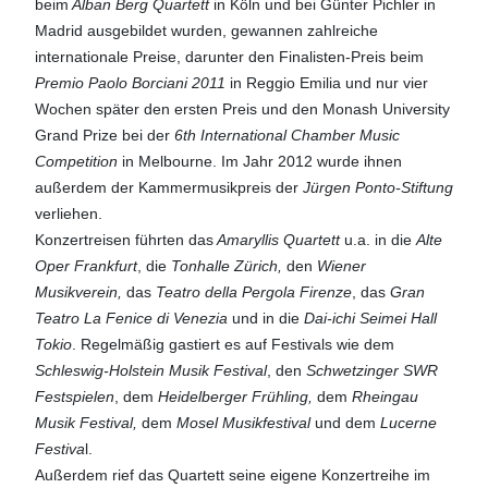
beim
Alban Berg Quartett
in Köln und bei Günter Pichler in
Madrid ausgebildet wurden, gewannen zahlreiche
internationale Preise, darunter den Finalisten-Preis beim
Premio Paolo Borciani 2011
in Reggio Emilia und nur vier
Wochen später den ersten Preis und den Monash University
Grand Prize bei der
6th International Chamber Music
Competition
in Melbourne. Im Jahr 2012 wurde ihnen
außerdem der Kammermusikpreis der
Jürgen Ponto-Stiftung
verliehen.
Konzertreisen führten das
Amaryllis Quartett
u.a. in die
Alte
Oper Frankfurt
, die
Tonhalle Zürich,
den
Wiener
Musikverein,
das
Teatro della Pergola Firenze
, das
Gran
Teatro La Fenice di Venezia
und in die
Dai-ichi Seimei Hall
Tokio
. Regelmäßig gastiert es auf Festivals wie dem
Schleswig-Holstein Musik Festival
, den
Schwetzinger SWR
Festspielen
, dem
Heidelberger Frühling,
dem
Rheingau
Musik Festival,
dem
Mosel Musikfestival
und dem
Lucerne
Festiva
l.
Außerdem rief das Quartett seine eigene Konzertreihe im