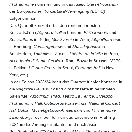
Philharmonie
nominiert und in das
Rising Stars-Programm
der
Europäischen Konzertsaal-Vereinigung (ECHO)
aufgenommen.
Das Quartett konzertiert in den renommiertesten
Konzertsälen (
Wigmore Hall
in London,
Philharmonie
und
Konzerthaus
in Berlin,
Musikverein
in Wien,
Elbphilharmonie
in Hamburg,
Concertgebouw
und
Muziekgebouw
in
Amsterdam,
Tonhalle
in Zürich,
Théâtre de la Ville
in Paris,
Accademia di Santa Cecilia
in Rom,
Bozar
in Brüssel,
NCPA
in Peking,
LG Arts Centre
in Seoul,
Carnegie Hall
in New
York, etc.).
In der Saison 2023/24 kehrt das Quartett für vier Konzerte in
die
Wigmore Hall
zurück und gibt Konzerte in berühmten
Sälen wie
Rudolfinum Prag
,
Teatro La Fenice
,
Liverpool
Philharmonic Hall
,
Göteborgs Konserthus
,
National Concert
Hall Dublin
,
Muziekgebouw Amsterdam
und
Philharmonie
Luxemburg
. Tourneen führten das Ensemble im Frühling
2024 in die Vereinigten Staaten und nach Asien.
Seit September 2022 ist das
Pavel Haas Quartet
Ensemble-