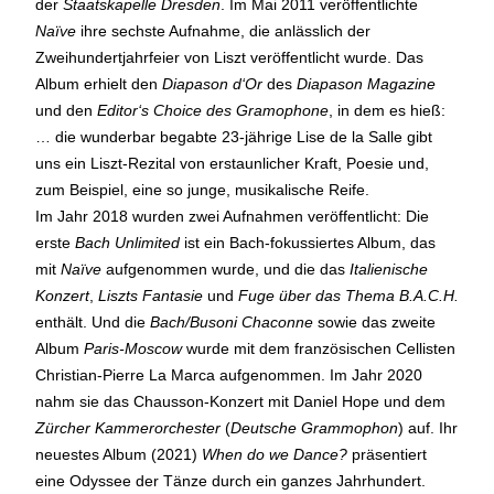
der
Staatskapelle Dresden
. Im Mai 2011 veröffentlichte
Naïve
ihre sechste Aufnahme, die anlässlich der
Zweihundertjahrfeier von Liszt veröffentlicht wurde. Das
Album erhielt den
Diapason d‘Or
des
Diapason Magazine
und den
Editor‘s Choice des Gramophone
, in dem es hieß:
… die wunderbar begabte 23-jährige Lise de la Salle gibt
uns ein Liszt-Rezital von erstaunlicher Kraft, Poesie und,
zum Beispiel, eine so junge, musikalische Reife.
Im Jahr 2018 wurden zwei Aufnahmen veröffentlicht: Die
erste
Bach Unlimited
ist ein Bach-fokussiertes Album, das
mit
Naïve
aufgenommen wurde, und die das
Italienische
Konzert
,
Liszts Fantasie
und
Fuge über das Thema B.A.C.H.
enthält. Und die
Bach/​Busoni Chaconne
sowie das zweite
Album
Paris-Moscow
wurde mit dem französischen Cellisten
Christian-Pierre La Marca aufgenommen. Im Jahr 2020
nahm sie das Chausson-Konzert mit Daniel Hope und dem
Zürcher Kammerorchester
(
Deutsche Grammophon
) auf. Ihr
neuestes Album (2021)
When do we Dance?
präsentiert
eine Odyssee der Tänze durch ein ganzes Jahrhundert.