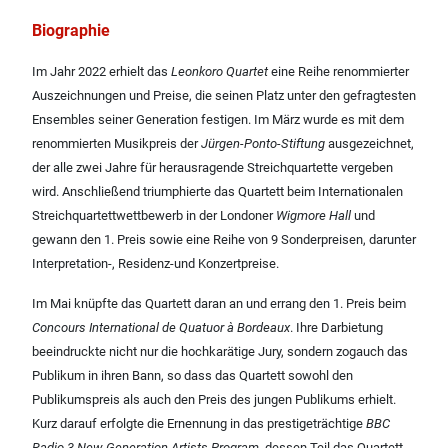
Biographie
Im Jahr 2022 erhielt das
Leonkoro Quartet
eine Reihe renommierter
Auszeichnungen und Preise, die seinen Platz unter den gefragtesten
Ensembles seiner Generation festigen. Im März wurde es mit dem
renommierten Musikpreis der
Jürgen-Ponto-Stiftung
ausgezeichnet,
der alle zwei Jahre für herausragende Streichquartette vergeben
wird. Anschließend triumphierte das Quartett beim Internationalen
Streichquartettwettbewerb in der Londoner
Wigmore Hall
und
gewann den 1. Preis sowie eine Reihe von 9 Sonderpreisen, darunter
Interpretation-, Residenz-und Konzertpreise.
Im Mai knüpfte das Quartett daran an und errang den 1. Preis beim
Concours International de Quatuor à Bordeaux
. Ihre Darbietung
beeindruckte nicht nur die hochkarätige Jury, sondern zogauch das
Publikum in ihren Bann, so dass das Quartett sowohl den
Publikumspreis als auch den Preis des jungen Publikums erhielt.
Kurz darauf erfolgte die Ernennung in das prestigeträchtige
BBC
Radio 3 New Generation Artists Program
, dessen Teil das Quartett