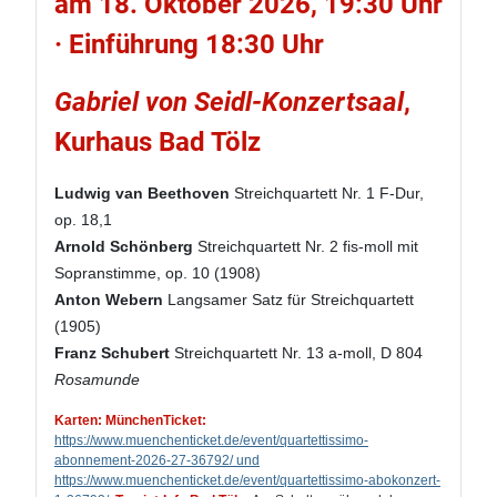
am 18. Oktober 2026, 19:30 Uhr
· Einführung 18:30 Uhr
Gabriel von Seidl-Konzertsaal
,
Kurhaus Bad Tölz
Ludwig van Beethoven
Streichquartett Nr. 1 F-Dur,
op. 18,1
Arnold Schönberg
Streichquartett Nr. 2 fis-moll mit
Sopranstimme, op. 10 (1908)
Anton Webern
Langsamer Satz für Streichquartett
(1905)
Franz Schubert
Streichquartett Nr. 13 a-moll, D 804
Rosamunde
Karten: MünchenTicket:
https://www.muenchenticket.de/event/quartettissimo-
abonnement-2026-27-36792/ und
https://www.muenchenticket.de/event/quartettissimo-abokonzert-