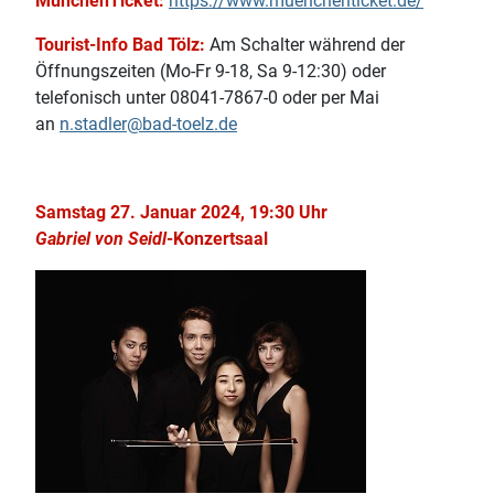
MünchenTicket:
https://www.muenchenticket.de/
Tourist-Info Bad Tölz:
Am Schalter während der
Öffnungszeiten (Mo-Fr 9-18, Sa 9-12:30) oder
telefonisch unter 08041-7867-0 oder per Mai
an
n.stadler@bad-toelz.de
Samstag 27. Januar 2024, 19:30 Uhr
Gabriel von Seidl
-Konzertsaal