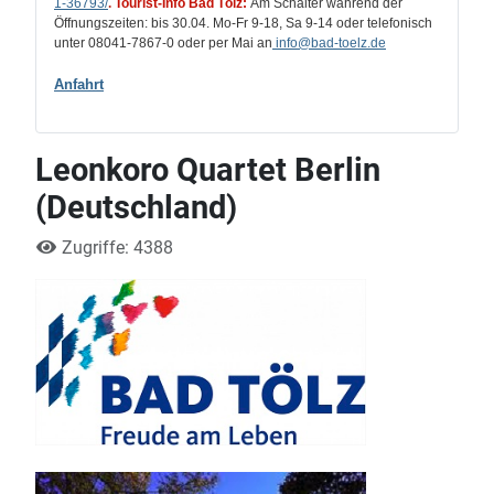
1-36793/
.
Tourist-Info Bad Tölz:
Am Schalter während der
Öffnungszeiten: bis 30.04. Mo-Fr 9-18, Sa 9-14 oder telefonisch
unter 08041-7867-0 oder per Mai an
info
@bad-toelz.de
Anfahrt
Leonkoro Quartet Berlin
(Deutschland)
Zugriffe: 4388