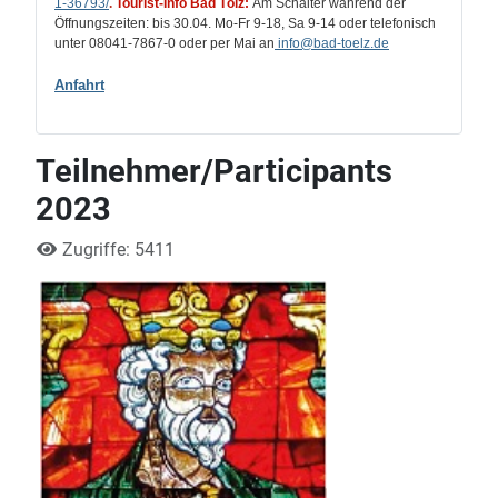
1-36793/
.
Tourist-Info Bad Tölz:
Am Schalter während der
Öffnungszeiten: bis 30.04. Mo-Fr 9-18, Sa 9-14 oder telefonisch
unter 08041-7867-0 oder per Mai an
info
@bad-toelz.de
Anfahrt
Teilnehmer/Participants
2023
Zugriffe: 5411