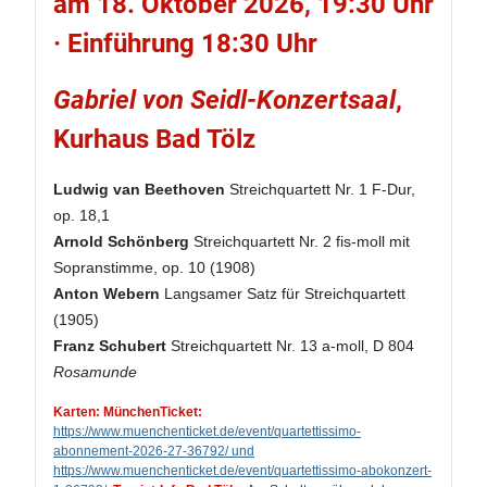
am 18. Oktober 2026, 19:30 Uhr
· Einführung 18:30 Uhr
Gabriel von Seidl-Konzertsaal
,
Kurhaus Bad Tölz
Ludwig van Beethoven
Streichquartett Nr. 1 F-Dur,
op. 18,1
Arnold Schönberg
Streichquartett Nr. 2 fis-moll mit
Sopranstimme, op. 10 (1908)
Anton Webern
Langsamer Satz für Streichquartett
(1905)
Franz Schubert
Streichquartett Nr. 13 a-moll, D 804
Rosamunde
Karten: MünchenTicket:
https://www.muenchenticket.de/event/quartettissimo-
abonnement-2026-27-36792/ und
https://www.muenchenticket.de/event/quartettissimo-abokonzert-