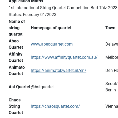
Application Matrix
1st International String Quartet Competition Bad Tölz 2023
Status: February-01/2023
Name of
string
Homepage of quartet
Town
quartet
Abeo
www.abeoquartet.com
Delaw
Quartet
Affinity
https://www.affinityquartet.com.au/
Melbo
Quartet
Animato
https://animatokwartet.nl/en/
Den H
Quartet
Seoul/
Ast Quartet
@Astquartet
Berlin
Chaos
String
https://chaosquartet.com/
Vienn
Quartet