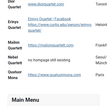
Dior
www.diorquartet.com
Toront
Quartet
Erinys Quartet | Facebook
Erinys
https://www.curtis.edu/person/erinys-
Helsin
Quartet
quartet/
Malion
https://malionquartett.com
Frankf
Quartett
Nebel
Seoul/
no hompage still existing
Quartett
Münch
Quatuor
https://www.quatuormona.com
Paris
Mona
Main Menu