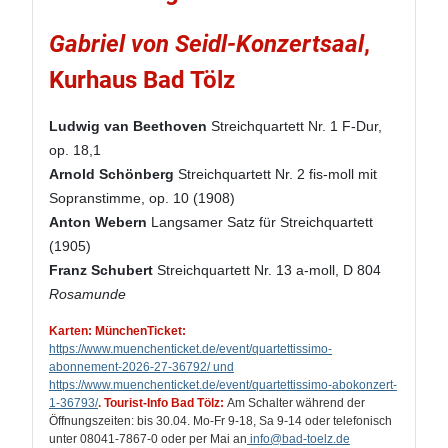
Gabriel von Seidl-Konzertsaal
,
Kurhaus Bad Tölz
Ludwig van Beethoven
Streichquartett Nr. 1 F-Dur,
op. 18,1
Arnold Schönberg
Streichquartett Nr. 2 fis-moll mit
Sopranstimme, op. 10 (1908)
Anton Webern
Langsamer Satz für Streichquartett
(1905)
Franz Schubert
Streichquartett Nr. 13 a-moll, D 804
Rosamunde
Karten: MünchenTicket:
https://www.muenchenticket.de/event/quartettissimo-
abonnement-2026-27-36792/ und
https://www.muenchenticket.de/event/quartettissimo-abokonzert-
1-36793/
.
Tourist-Info Bad Tölz:
Am Schalter während der
Öffnungszeiten: bis 30.04. Mo-Fr 9-18, Sa 9-14 oder telefonisch
unter 08041-7867-0 oder per Mai an
info
@bad-toelz.de