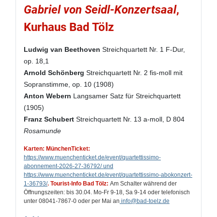
Gabriel von Seidl-Konzertsaal
,
Kurhaus Bad Tölz
Ludwig van Beethoven
Streichquartett Nr. 1 F-Dur,
op. 18,1
Arnold Schönberg
Streichquartett Nr. 2 fis-moll mit
Sopranstimme, op. 10 (1908)
Anton Webern
Langsamer Satz für Streichquartett
(1905)
Franz Schubert
Streichquartett Nr. 13 a-moll, D 804
Rosamunde
Karten: MünchenTicket:
https://www.muenchenticket.de/event/quartettissimo-
abonnement-2026-27-36792/ und
https://www.muenchenticket.de/event/quartettissimo-abokonzert-
1-36793/
.
Tourist-Info Bad Tölz:
Am Schalter während der
Öffnungszeiten: bis 30.04. Mo-Fr 9-18, Sa 9-14 oder telefonisch
unter 08041-7867-0 oder per Mai an
info
@bad-toelz.de