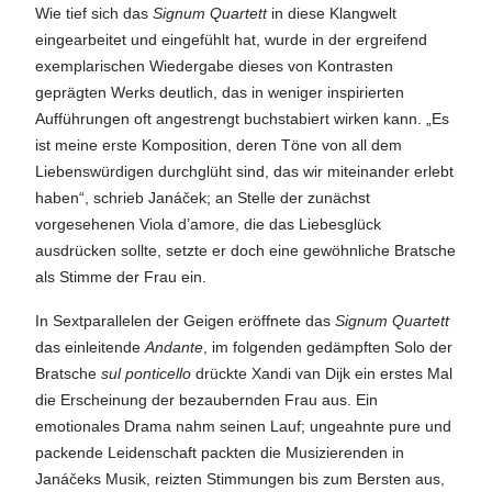
Wie tief sich das
Signum Quartett
in diese Klangwelt
eingearbeitet und eingefühlt hat, wurde in der ergreifend
exemplarischen Wiedergabe dieses von Kontrasten
geprägten Werks deutlich, das in weniger inspirierten
Aufführungen oft angestrengt buchstabiert wirken kann. „Es
ist meine erste Komposition, deren Töne von all dem
Liebenswürdigen durchglüht sind, das wir miteinander erlebt
haben“, schrieb Janáček; an Stelle der zunächst
vorgesehenen Viola d’amore, die das Liebesglück
ausdrücken sollte, setzte er doch eine gewöhnliche Bratsche
als Stimme der Frau ein.
In Sextparallelen der Geigen eröffnete das
Signum Quartett
das einleitende
Andante
, im folgenden gedämpften Solo der
Bratsche
sul ponticello
drückte Xandi van Dijk ein erstes Mal
die Erscheinung der bezaubernden Frau aus. Ein
emotionales Drama nahm seinen Lauf; ungeahnte pure und
packende Leidenschaft packten die Musizierenden in
Janáčeks Musik, reizten Stimmungen bis zum Bersten aus,