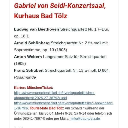
Gabriel von Seidl-Konzertsaal
,
Kurhaus Bad Tölz
Ludwig van Beethoven
Streichquartett Nr. 1 F-Dur,
op. 18,1
Arnold Schönberg
Streichquartett Nr. 2 fis-moll mit
Sopranstimme, op. 10 (1908)
Anton Webern
Langsamer Satz für Streichquartett
(1905)
Franz Schubert
Streichquartett Nr. 13 a-moll, D 804
Rosamunde
Karten: MünchenTicket:
https://www.muenchenticket.de/event/quartettissimo-
abonnement-2026-27-36792/ und
https://www.muenchenticket.de/event/quartettissimo-abokonzert-
1-36793/
.
Tourist-Info Bad Tölz:
Am Schalter während der
Öffnungszeiten: bis 30.04. Mo-Fr 9-18, Sa 9-14 oder telefonisch
unter 08041-7867-0 oder per Mai an
info
@bad-toelz.de