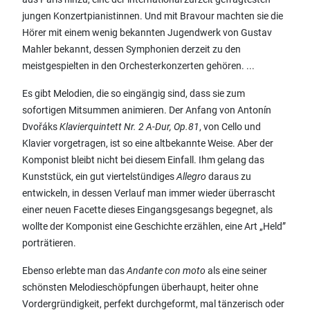
jungen Konzertpianistinnen. Und mit Bravour machten sie die
Hörer mit einem wenig bekannten Jugendwerk von Gustav
Mahler bekannt, dessen Symphonien derzeit zu den
meistgespielten in den Orchesterkonzerten gehören. ...
Es gibt Melodien, die so eingängig sind, dass sie zum
sofortigen Mitsummen animieren. Der Anfang von Antonín
Dvořáks
Klavierquintett Nr. 2 A-Dur, Op.81
, von Cello und
Klavier vorgetragen, ist so eine altbekannte Weise. Aber der
Komponist bleibt nicht bei diesem Einfall. Ihm gelang das
Kunststück, ein gut viertelstündiges
Allegro
daraus zu
entwickeln, in dessen Verlauf man immer wieder überrascht
einer neuen Facette dieses Eingangsgesangs begegnet, als
wollte der Komponist eine Geschichte erzählen, eine Art „Held”
porträtieren.
Ebenso erlebte man das
Andante con moto
als eine seiner
schönsten Melodieschöpfungen überhaupt, heiter ohne
Vordergründigkeit, perfekt durchgeformt, mal tänzerisch oder