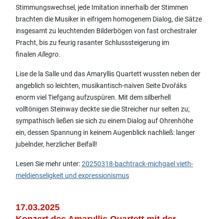
Stimmungswechsel, jede Imitation innerhalb der Stimmen
brachten die Musiker in eifrigem homogenem Dialog, die Sätze
insgesamt zu leuchtenden Bilderbögen von fast orchestraler
Pracht, bis zu feurig rasanter Schlusssteigerung im
finalen
Allegro
.
Lise de la Salle und das Amaryllis Quartett wussten neben der
angeblich so leichten, musikantisch-naiven Seite Dvořáks
enorm viel Tiefgang aufzuspüren. Mit dem silberhell
volltönigen Steinway deckte sie die Streicher nur selten zu;
sympathisch ließen sie sich zu einem Dialog auf Ohrenhöhe
ein, dessen Spannung in keinem Augenblick nachließ: langer
jubelnder, herzlicher Beifall!
Lesen Sie mehr unter:
20250318-bachtrack-michgael vieth-
meldienseligkeit und expressionismus
17.03.2025
Konzert des Amaryllis Quartett mit der