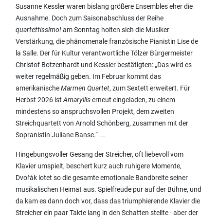
Susanne Kessler waren bislang größere Ensembles eher die
Ausnahme. Doch zum Saisonabschluss der Reihe
quartettissimo!
am Sonntag holten sich die Musiker
Verstärkung, die phänomenale französische Pianistin Lise de
la Salle. Der für Kultur verantwortliche Tölzer Bürgermeister
Christof Botzenhardt und Kessler bestätigten: „Das wird es
weiter regelmäßig geben. Im Februar kommt das
amerikanische
Marmen Quartet
, zum Sextett erweitert. Für
Herbst 2026 ist
Amaryllis
erneut eingeladen, zu einem
mindestens so anspruchsvollen Projekt, dem zweiten
Streichquartett von Arnold Schönberg, zusammen mit der
Sopranistin Juliane Banse.“ ...
Hingebungsvoller Gesang der Streicher, oft liebevoll vom
Klavier umspielt, beschert kurz auch ruhigere Momente,
Dvořák lotet so die gesamte emotionale Bandbreite seiner
musikalischen Heimat aus. Spielfreude pur auf der Bühne, und
da kam es dann doch vor, dass das triumphierende Klavier die
Streicher ein paar Takte lang in den Schatten stellte - aber der