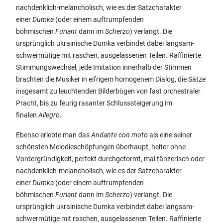
nachdenklich-melancholisch, wie es der Satzcharakter
einer
Dumka
(oder einem auftrumpfenden
böhmischen
Furiant
dann im
Scherzo
) verlangt. Die
ursprünglich ukrainische Dumka verbindet dabei langsam-
schwermütige mit raschen, ausgelassenen Teilen. Raffinierte
Stimmungswechsel, jede Imitation innerhalb der Stimmen
brachten die Musiker in eifrigem homogenem Dialog, die Sätze
insgesamt zu leuchtenden Bilderbögen von fast orchestraler
Pracht, bis zu feurig rasanter Schlusssteigerung im
finalen
Allegro
.
Ebenso erlebte man das
Andante con moto
als eine seiner
schönsten Melodieschöpfungen überhaupt, heiter ohne
Vordergründigkeit, perfekt durchgeformt, mal tänzerisch oder
nachdenklich-melancholisch, wie es der Satzcharakter
einer
Dumka
(oder einem auftrumpfenden
böhmischen
Furiant
dann im
Scherzo
) verlangt. Die
ursprünglich ukrainische Dumka verbindet dabei langsam-
schwermütige mit raschen, ausgelassenen Teilen. Raffinierte