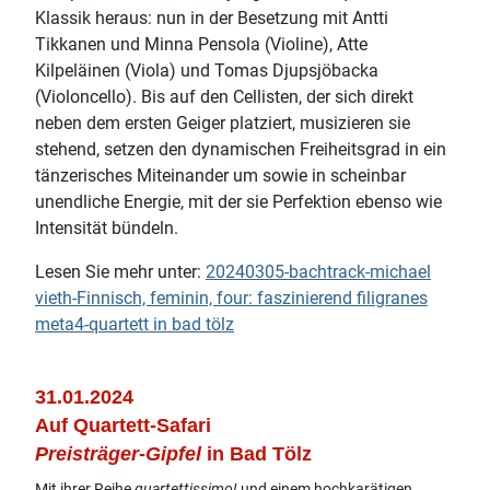
Klassik heraus: nun in der Besetzung mit Antti
Tikkanen und Minna Pensola (Violine), Atte
Kilpeläinen (Viola) und Tomas Djupsjöbacka
(Violoncello). Bis auf den Cellisten, der sich direkt
neben dem ersten Geiger platziert, musizieren sie
stehend, setzen den dynamischen Freiheitsgrad in ein
tänzerisches Miteinander um sowie in scheinbar
unendliche Energie, mit der sie Perfektion ebenso wie
Intensität bündeln.
Lesen Sie mehr unter:
20240305-bachtrack-michael
vieth-Finnisch, feminin, four: faszinierend filigranes
meta4-quartett in bad tölz
31.01.2024
Auf Quartett-Safari
Preisträger-Gipfel
in Bad Tölz
Mit ihrer Reihe
quartettissimo!
und einem hochkarätigen