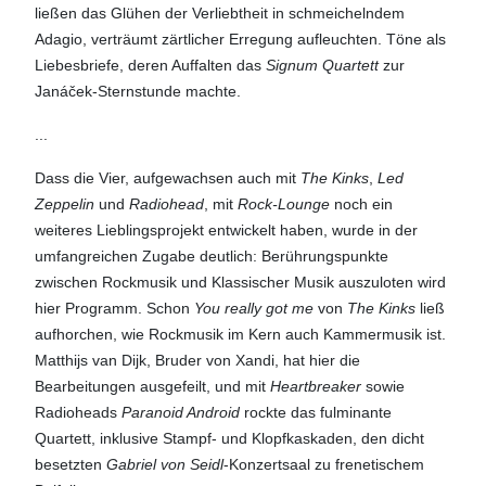
ließen das Glühen der Verliebtheit in schmeichelndem
Adagio, verträumt zärtlicher Erregung aufleuchten. Töne als
Liebesbriefe, deren Auffalten das
Signum Quartett
zur
Janáček-Sternstunde machte.
...
Dass die Vier, aufgewachsen auch mit
The Kinks
,
Led
Zeppelin
und
Radiohead
, mit
Rock-Lounge
noch ein
weiteres Lieblingsprojekt entwickelt haben, wurde in der
umfangreichen Zugabe deutlich: Berührungspunkte
zwischen Rockmusik und Klassischer Musik auszuloten wird
hier Programm. Schon
You really got me
von
The Kinks
ließ
aufhorchen, wie Rockmusik im Kern auch Kammermusik ist.
Matthijs van Dijk, Bruder von Xandi, hat hier die
Bearbeitungen ausgefeilt, und mit
Heartbreaker
sowie
Radioheads
Paranoid Android
rockte das fulminante
Quartett, inklusive Stampf- und Klopfkaskaden, den dicht
besetzten
Gabriel von Seidl
-Konzertsaal zu frenetischem