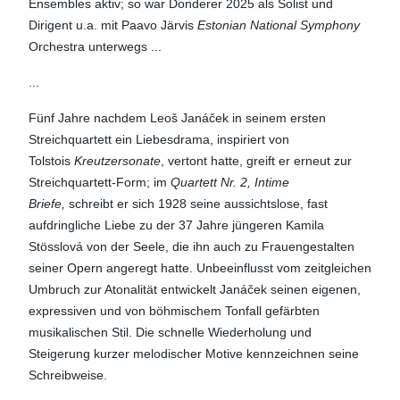
Ensembles aktiv; so war Donderer 2025 als Solist und
Dirigent u.a. mit Paavo Järvis
Estonian National Symphony
Orchestra unterwegs ...
...
Fünf Jahre nachdem Leoš Janáček in seinem ersten
Streichquartett ein Liebesdrama, inspiriert von
Tolstois
Kreutzersonate
, vertont hatte, greift er erneut zur
Streichquartett-Form; im
Quartett Nr. 2, Intime
Briefe,
schreibt er sich 1928 seine aussichtslose, fast
aufdringliche Liebe zu der 37 Jahre jüngeren Kamila
Stösslová von der Seele, die ihn auch zu Frauengestalten
seiner Opern angeregt hatte. Unbeeinflusst vom zeitgleichen
Umbruch zur Atonalität entwickelt Janáček seinen eigenen,
expressiven und von böhmischem Tonfall gefärbten
musikalischen Stil. Die schnelle Wiederholung und
Steigerung kurzer melodischer Motive kennzeichnen seine
Schreibweise.