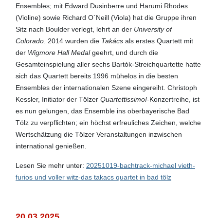
Ensembles; mit Edward Dusinberre und Harumi Rhodes
(Violine) sowie Richard O´Neill (Viola) hat die Gruppe ihren
Sitz nach Boulder verlegt, lehrt an der
University of
Colorado
. 2014 wurden die
Takács
als erstes Quartett mit
der
Wigmore Hall Medal
geehrt, und durch die
Gesamteinspielung aller sechs Bartók-Streichquartette hatte
sich das Quartett bereits 1996 mühelos in die besten
Ensembles der internationalen Szene eingereiht. Christoph
Kessler, Initiator der Tölzer
Quartettissimo!
-Konzertreihe, ist
es nun gelungen, das Ensemble ins oberbayerische Bad
Tölz zu verpflichten; ein höchst erfreuliches Zeichen, welche
Wertschätzung die Tölzer Veranstaltungen inzwischen
international genießen.
Lesen Sie mehr unter:
20251019-bachtrack-michael vieth-
furios und voller witz-das takacs quartet in bad tölz
20.03.2025