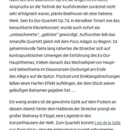
Anspruchs an die Technik der Ausführenden zunächst nicht
sehr erfolgreich waren, plante Beethoven ein eher heiteres
Werk. Sein Es-Dur-Quartett Op.74
,
in derselben Tonart wie das
benachbarte Klavierkonzert, wurde auch sofort als
„unbeschwerter“, „gelöster“ gewürdigt. Aufhorchen ließ das
Amaryllis Quartett gleich mit dem
Poco Adagio
zu Beginn: 24
geheimnisvolle Takte lang näherten die Streicher sich auf
kontrapunktischen Umwegen der Einführung des Es-Dur-
Hauptthemas, trieben danach das Wechselspiel von Haupt-
und Seitenthema im Dissonanzen-Dschungel am Ende
des
Allegro
auf die Spitze. Pizzicati und Dreiklangsbrechungen
ließen einen Harfen-Effekt aufklingen, der dem Stück seinen
geläufigen Beinamen gegeben hat. ...
Ein wenig anders ist die gewohnte Optik auf dem Podium an
diesem Abend: hinter dem Halbkreis der Streicher prangt ein
großer Steinway-D-Flügel, eine Legende in den
Konzerthäusern der Welt. Zum Quartett kommt
Lise de la Salle
aus Paris hinzu, eine der international zurzeit gefragtesten