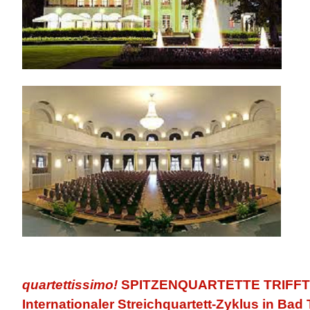
quartettissimo!
SPITZENQUARTETTE TRIFF
Internationaler Streichquartett-Zyklus
in Bad 