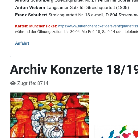
Arnold Schönberg
Streichquartett Nr. 2 fis-moll mit Soprans
Anton Webern
Langsamer Satz für Streichquartett (1905)
Franz Schubert
Streichquartett Nr. 13 a-moll, D 804
Rosamun
Karten: MünchenTicket:
https://www.muenchenticket.de/event/quartetti
während der Öffnungszeiten: bis 30.04. Mo-Fr 9-18, Sa 9-14 oder telefon
Anfahrt
Archiv Konzerte 18/1
Zugriffe: 8714