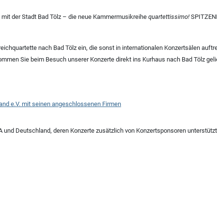
 mit der Stadt Bad Tölz
–
die neue Kammermusikreihe
quartettissimo!
SPITZENEN
eichquartette nach Bad Tölz ein, die sonst in internationalen Konzertsälen auf
en Sie beim Besuch unserer Konzerte direkt ins Kurhaus nach Bad Tölz gelie
and e.V. mit seinen angeschlossenen Firmen
A und Deutschland, deren Konzerte zusätzlich von Konzertsponsoren unterstütz