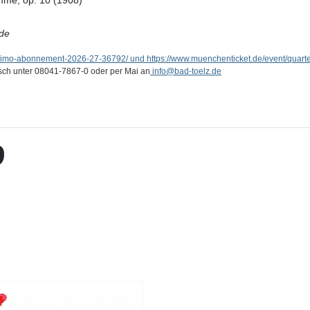
timme, op. 10 (1908)
de
ssimo-abonnement-2026-27-36792/ und https://www.muenchenticket.de/event/quart
isch unter 08041-7867-0 oder per Mai an
info
@bad-toelz.de
9