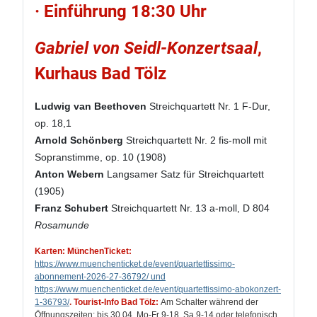
· Einführung 18:30 Uhr
Gabriel von Seidl-Konzertsaal
,
Kurhaus Bad Tölz
Ludwig van Beethoven
Streichquartett Nr. 1 F-Dur,
op. 18,1
Arnold Schönberg
Streichquartett Nr. 2 fis-moll mit
Sopranstimme, op. 10 (1908)
Anton Webern
Langsamer Satz für Streichquartett
(1905)
Franz Schubert
Streichquartett Nr. 13 a-moll, D 804
Rosamunde
Karten: MünchenTicket:
https://www.muenchenticket.de/event/quartettissimo-
abonnement-2026-27-36792/ und
https://www.muenchenticket.de/event/quartettissimo-abokonzert-
1-36793/
.
Tourist-Info Bad Tölz:
Am Schalter während der
Öffnungszeiten: bis 30.04. Mo-Fr 9-18, Sa 9-14 oder telefonisch