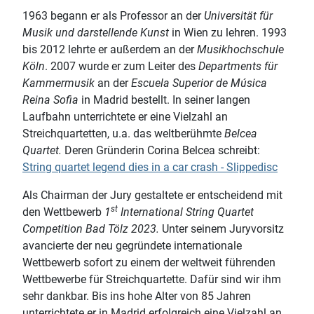
1963 begann er als Professor an der
Universität für
Musik und darstellende Kunst
in Wien zu lehren. 1993
bis 2012 lehrte er außerdem an der
Musikhochschule
Köln
. 2007 wurde er zum Leiter des
Departments für
Kammermusik
an der
Escuela Superior de Música
Reina Sofia
in Madrid bestellt. In seiner langen
Laufbahn unterrichtete er eine Vielzahl an
Streichquartetten, u.a. das weltberühmte
Belcea
Quartet.
Deren Gründerin Corina Belcea schreibt:
String quartet legend dies in a car crash - Slippedisc
Als Chairman der Jury gestaltete er entscheidend mit
st
den Wettbewerb
1
International String Quartet
Competition Bad Tölz 2023.
Unter seinem Juryvorsitz
avancierte der neu gegründete internationale
Wettbewerb sofort zu einem der weltweit führenden
Wettbewerbe für Streichquartette. Dafür sind wir ihm
sehr dankbar. Bis ins hohe Alter von 85 Jahren
unterrichtete er in Madrid erfolgreich eine Vielzahl an