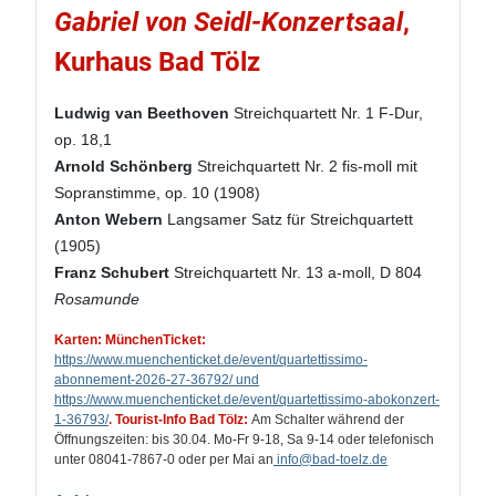
Gabriel von Seidl-Konzertsaal
,
Kurhaus Bad Tölz
Ludwig van Beethoven
Streichquartett Nr. 1 F-Dur,
op. 18,1
Arnold Schönberg
Streichquartett Nr. 2 fis-moll mit
Sopranstimme, op. 10 (1908)
Anton Webern
Langsamer Satz für Streichquartett
(1905)
Franz Schubert
Streichquartett Nr. 13 a-moll, D 804
Rosamunde
Karten: MünchenTicket:
https://www.muenchenticket.de/event/quartettissimo-
abonnement-2026-27-36792/ und
https://www.muenchenticket.de/event/quartettissimo-abokonzert-
1-36793/
.
Tourist-Info Bad Tölz:
Am Schalter während der
Öffnungszeiten: bis 30.04. Mo-Fr 9-18, Sa 9-14 oder telefonisch
unter 08041-7867-0 oder per Mai an
info
@bad-toelz.de