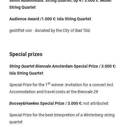
Sélim Abdelmoula: String Quartet, op 4 / 3.000 €: Moser
String Quartet
Audience Award /1.000 €:
Isla String Quartet
gestiftet von · donated by the
City of Bad Tölz
Special prizes
String Quartet Biennale Amsterdam
Special Prize / 3.000 €:
Isla String Quartet
st
Special Prize
for the 1
winner: invitation for a concert incl.
Accomodation and travel costs at the
Biennale 28
Boosey&Hawkes
Special Prize / 3.000 €:
not attributed
Special Prize
for the best interpretion of a
Winterberg
string
quartet