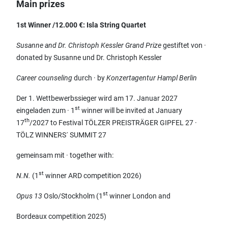
Main prizes
1st Winner /12.000 €: Isla String Quartet
Susanne and Dr. Christoph Kessler Grand Prize
gestiftet von ·
donated by Susanne und Dr. Christoph Kessler
Career counseling
durch · by
Konzertagentur Hampl
Berlin
Der 1. Wettbewerbssieger wird am 17. Januar 2027
st
eingeladen zum · 1
winner will be invited at January
th
17
/2027 to Festival TÖLZER PREISTRÄGER GIPFEL 27 ·
TÖLZ WINNERS´ SUMMIT 27
gemeinsam mit · together with:
st
N.N.
(1
winner ARD competition 2026)
st
Opus 13
Oslo/Stockholm (1
winner London and
Bordeaux competition 2025)