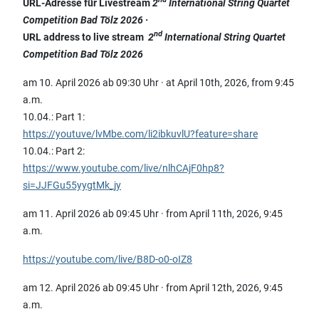
URL-Adresse für Livestream
2
International String Quartet
Competition Bad Tölz 2026
·
nd
URL address to live stream
2
International String Quartet
Competition Bad Tölz 2026
am 10. April 2026 ab 09:30 Uhr · at April 10th, 2026, from 9:45
a.m.
10.04.: Part 1:
https://youtuve/lvM
be.com/li
2ibkuvlU?feature=share
10.04.: Part 2:
https://www.youtube.com/live/nlhCAjF0hp8?
si=JJFGu55yygtMk_jy
am 11. April 2026 ab 09:45 Uhr · from April 11th, 2026, 9:45
a.m.
https://youtube.com/live/B8D-o0-oIZ8
am 12. April 2026 ab 09:45 Uhr · from April 12th, 2026, 9:45
a.m.