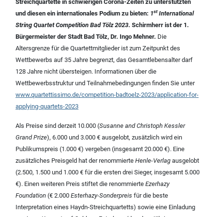
Streichquartette in schwierigen Corona-Zeiten zu unterstützten
st
und diesen ein internationales Podium zu bieten:
1
International
String Quartet Competition Bad Tölz 2023
. Schirmherr ist der 1.
Bürgermeister der Stadt Bad Tölz, Dr. Ingo Mehner.
Die
Altersgrenze für die Quartettmitglieder ist zum Zeitpunkt des
Wettbewerbs auf 35 Jahre begrenzt, das Gesamtlebensalter darf
128 Jahre nicht übersteigen. Informationen über die
Wettbewerbsstruktur und Teilnahmebedingungen finden Sie unter
www.quartettissimo.de/competition-badtoelz-2023/application-for-
applying-quartets-2023
Als Preise sind derzeit 10.000 (
Susanne and Christoph Kessler
Grand Prize
), 6.000 und 3.000 € ausgelobt, zusätzlich wird ein
Publikumspreis (1.000 €) vergeben (insgesamt 20.000 €). Eine
zusätzliches Preisgeld hat der renommierte
Henle-Verlag
ausgelobt
(2.500, 1.500 und 1.000 € für die ersten drei Sieger, insgesamt 5.000
€). Einen weiteren Preis stiftet die renommierte
Ezerhazy
Foundation
(€ 2.000
Esterhazy-Sonderpreis
für die beste
Interpretation eines Haydn-Streichquartetts) sowie eine Einladung