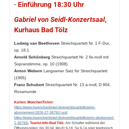
· Einführung 18:30 Uhr
Gabriel von Seidl-Konzertsaal
,
Kurhaus Bad Tölz
Ludwig van Beethoven
Streichquartett Nr. 1 F-Dur,
op. 18,1
Arnold Schönberg
Streichquartett Nr. 2 fis-moll mit
Sopranstimme, op. 10 (1908)
Anton Webern
Langsamer Satz für Streichquartett
(1905)
Franz Schubert
Streichquartett Nr. 13 a-moll, D 804
Rosamunde
Karten: MünchenTicket:
https://www.muenchenticket.de/event/quartettissimo-
abonnement-2026-27-36792/ und
https://www.muenchenticket.de/event/quartettissimo-abokonzert-
1-36793/
.
Tourist-Info Bad Tölz:
Am Schalter während der
Öffnungszeiten: bis 30.04. Mo-Fr 9-18, Sa 9-14 oder telefonisch