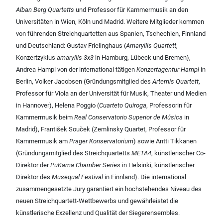
Alban Berg Quartetts
und Professor für Kammermusik an den
Universitäten in Wien, Köln und Madrid. Weitere Mitglieder kommen
von führenden Streichquartetten aus Spanien, Tschechien, Finnland
und Deutschland: Gustav Frielinghaus (
Amaryllis Quartett
,
Konzertzyklus
amaryllis 3x3
in Hamburg, Lübeck und Bremen),
Andrea Hampl von der international tätigen
Konzertagentur Hampl
in
Berlin, Volker Jacobsen (Gründungsmitglied des
Artemis Quartett
,
Professor für Viola an der Universität für Musik, Theater und Medien
in Hannover), Helena Poggio (
Cuarteto Quiroga
, Professorin für
Kammermusik beim
Real Conservatorio Superior de Música
in
Madrid), František Souček (Zemlinsky Quartet, Professor für
Kammermusik am
Prager Konservatorium
) sowie Antti Tikkanen
(Gründungsmitglied des Streichquartetts
META4
, künstlerischer Co-
Direktor der
PuKama Chamber Series
in Helsinki, künstlerischer
Direktor des
Musequal Festival
in Finnland). Die international
zusammengesetzte Jury garantiert ein hochstehendes Niveau des
neuen Streichquartett-Wettbewerbs und gewährleistet die
künstlerische Exzellenz und Qualität der Siegerensembles.