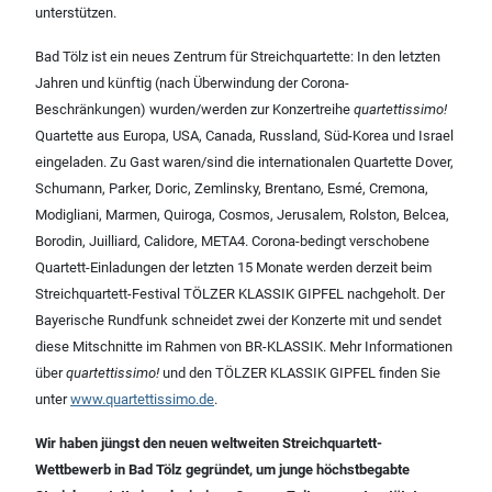
unterstützen.
Bad Tölz ist ein neues Zentrum für Streichquartette: In den letzten
Jahren und künftig (nach Überwindung der Corona-
Beschränkungen) wurden/werden zur Konzertreihe
quartettissimo!
Quartette aus Europa, USA, Canada, Russland, Süd-Korea und Israel
eingeladen. Zu Gast waren/sind die internationalen Quartette Dover,
Schumann, Parker, Doric, Zemlinsky, Brentano, Esmé, Cremona,
Modigliani, Marmen, Quiroga, Cosmos, Jerusalem, Rolston, Belcea,
Borodin, Juilliard, Calidore, META4. Corona-bedingt verschobene
Quartett-Einladungen der letzten 15 Monate werden derzeit beim
Streichquartett-Festival TÖLZER KLASSIK GIPFEL nachgeholt. Der
Bayerische Rundfunk schneidet zwei der Konzerte mit und sendet
diese Mitschnitte im Rahmen von BR-KLASSIK. Mehr Informationen
über
quartettissimo!
und den TÖLZER KLASSIK GIPFEL finden Sie
unter
www.quartettissimo.de
.
Wir haben jüngst den neuen weltweiten Streichquartett-
Wettbewerb in Bad Tölz gegründet, um junge höchstbegabte