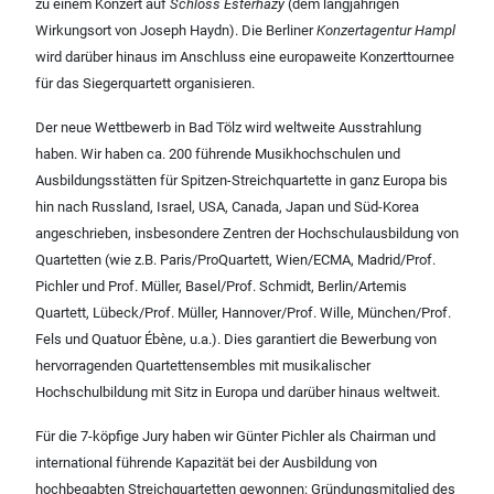
zu einem Konzert auf
Schloss Esterhazy
(dem langjährigen
Wirkungsort von Joseph Haydn). Die Berliner
Konzertagentur Hampl
wird darüber hinaus im Anschluss eine europaweite Konzerttournee
für das Siegerquartett organisieren.
Der neue Wettbewerb in Bad Tölz wird weltweite Ausstrahlung
haben. Wir haben ca. 200 führende Musikhochschulen und
Ausbildungsstätten für Spitzen-Streichquartette in ganz Europa bis
hin nach Russland, Israel, USA, Canada, Japan und Süd-Korea
angeschrieben, insbesondere Zentren der Hochschulausbildung von
Quartetten (wie z.B. Paris/ProQuartett, Wien/ECMA, Madrid/Prof.
Pichler und Prof. Müller, Basel/Prof. Schmidt, Berlin/Artemis
Quartett, Lübeck/Prof. Müller, Hannover/Prof. Wille, München/Prof.
Fels und Quatuor Ébène, u.a.). Dies garantiert die Bewerbung von
hervorragenden Quartettensembles mit musikalischer
Hochschulbildung mit Sitz in Europa und darüber hinaus weltweit.
Für die 7-köpfige Jury haben wir Günter Pichler als Chairman und
international führende Kapazität bei der Ausbildung von
hochbegabten Streichquartetten gewonnen: Gründungsmitglied des