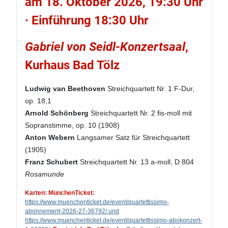
am 18. Oktober 2026, 19:30 Uhr
· Einführung 18:30 Uhr
Gabriel von Seidl-Konzertsaal
,
Kurhaus Bad Tölz
Ludwig van Beethoven
Streichquartett Nr. 1 F-Dur,
op. 18,1
Arnold Schönberg
Streichquartett Nr. 2 fis-moll mit
Sopranstimme, op. 10 (1908)
Anton Webern
Langsamer Satz für Streichquartett
(1905)
Franz Schubert
Streichquartett Nr. 13 a-moll, D 804
Rosamunde
Karten: MünchenTicket:
https://www.muenchenticket.de/event/quartettissimo-
abonnement-2026-27-36792/ und
https://www.muenchenticket.de/event/quartettissimo-abokonzert-